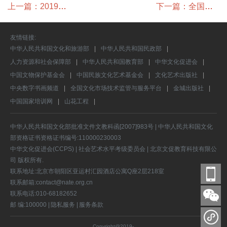
上一篇：2019社
下一篇：全国社
会艺术水平考级
会艺术水平考级
证书最新机构名
和社会艺术水平
单
友情链接:
考级有什么区
别？
中华人民共和国文化和旅游部
|
中华人民共和国民政部
|
人力资源和社会保障部
|
中华人民共和国教育部
|
中华文化促进会
|
中国文物保护基金会
|
中国民族文化艺术基金会
|
文化艺术出版社
|
中央数字书画频道
|
全国文化市场技术监管与服务平台
|
金城出版社
|
中国国家培训网
|
山花工程
|
中华人民共和国文化部批准文件文教科函[2007]983号 | 中华人民共和国文化
部资格证书资格证书编号:110000230003
中华文化促进会(CCPS) | 社会艺术水平考级委员会 | 北京文促教育科技有限公
司 版权所有.
联系地址:北京市朝阳区亚运村汇园酒店公寓Q座2层218室
联系邮箱:contact@nate.org.cn
联系电话:010-68182652
邮 编:100000 |
隐私服务 |
服务条款
Copyright@2019-